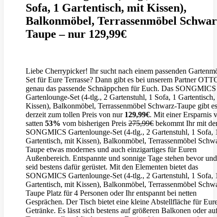
Sofa, 1 Gartentisch, mit Kissen),
Balkonmöbel, Terrassenmöbel Schwar
Taupe – nur 129,99€
Liebe Cherrypicker! Ihr sucht nach einem passenden Gartenm
Set für Eure Terrasse? Dann gibt es bei unserem Partner OTT
genau das passende Schnäppchen für Euch. Das SONGMICS
Gartenlounge-Set (4-tlg., 2 Gartenstuhl, 1 Sofa, 1 Gartentisch,
Kissen), Balkonmöbel, Terrassenmöbel Schwarz-Taupe gibt e
derzeit zum tollen Preis von nur
129,99€
. Mit einer Ersparnis 
satten
53%
vom bisherigen Preis
275,99€
bekommt Ihr mit d
SONGMICS Gartenlounge-Set (4-tlg., 2 Gartenstuhl, 1 Sofa, 
Gartentisch, mit Kissen), Balkonmöbel, Terrassenmöbel Schw
Taupe etwas modernes und auch einzigartiges für Euren
Außenbereich. Entspannte und sonnige Tage stehen bevor und
seid bestens dafür gerüstet. Mit den Elementen bietet das
SONGMICS Gartenlounge-Set (4-tlg., 2 Gartenstuhl, 1 Sofa, 
Gartentisch, mit Kissen), Balkonmöbel, Terrassenmöbel Schw
Taupe Platz für 4 Personen oder Ihr entspannt bei netten
Gesprächen. Der Tisch bietet eine kleine Abstellfläche für Eur
Getränke. Es lässt sich bestens auf größeren Balkonen oder au