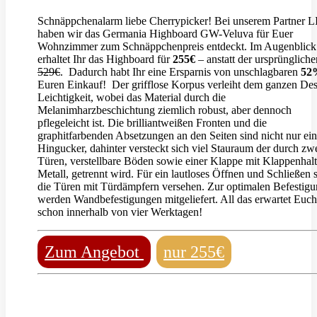
Schnäppchenalarm liebe Cherrypicker! Bei unserem Partner 
haben wir das Germania Highboard GW-Veluva für Euer
Wohnzimmer zum Schnäppchenpreis entdeckt. Im Augenblick
erhaltet Ihr das Highboard für
255€
– anstatt der ursprüngliche
529€
. Dadurch habt Ihr eine Ersparnis von unschlagbaren
52
Euren Einkauf! Der grifflose Korpus verleiht dem ganzen De
Leichtigkeit, wobei das Material durch die
Melanimharzbeschichtung ziemlich robust, aber dennoch
pflegeleicht ist. Die brilliantweißen Fronten und die
graphitfarbenden Absetzungen an den Seiten sind nicht nur ein
Hingucker, dahinter versteckt sich viel Stauraum der durch zw
Türen, verstellbare Böden sowie einer Klappe mit Klappenhalt
Metall, getrennt wird. Für ein lautloses Öffnen und Schließen 
die Türen mit Türdämpfern versehen. Zur optimalen Befestig
werden Wandbefestigungen mitgeliefert. All das erwartet Euch
schon innerhalb von vier Werktagen!
Zum Angebot
nur 255€