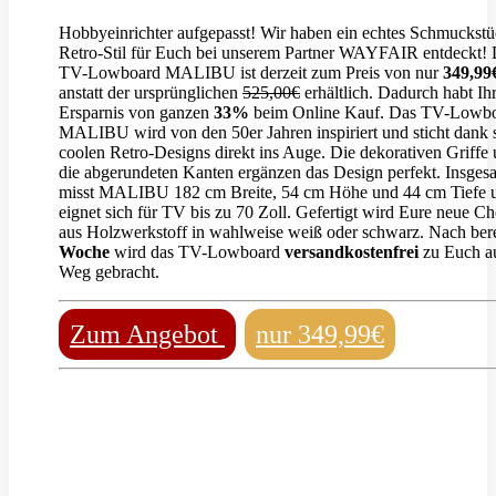
Hobbyeinrichter aufgepasst! Wir haben ein echtes Schmuckst
Retro-Stil für Euch bei unserem Partner WAYFAIR entdeckt!
TV-Lowboard MALIBU ist derzeit zum Preis von nur
349,99
anstatt der ursprünglichen
525,00€
erhältlich. Dadurch habt Ihr
Ersparnis von ganzen
33%
beim Online Kauf. Das TV-Lowb
MALIBU wird von den 50er Jahren inspiriert und sticht dank 
coolen Retro-Designs direkt ins Auge. Die dekorativen Griffe
die abgerundeten Kanten ergänzen das Design perfekt. Insges
misst MALIBU 182 cm Breite, 54 cm Höhe und 44 cm Tiefe 
eignet sich für TV bis zu 70 Zoll. Gefertigt wird Eure neue Ch
aus Holzwerkstoff in wahlweise weiß oder schwarz. Nach ber
Woche
wird das TV-Lowboard
versandkostenfrei
zu Euch a
Weg gebracht.
Zum Angebot
nur 349,99€