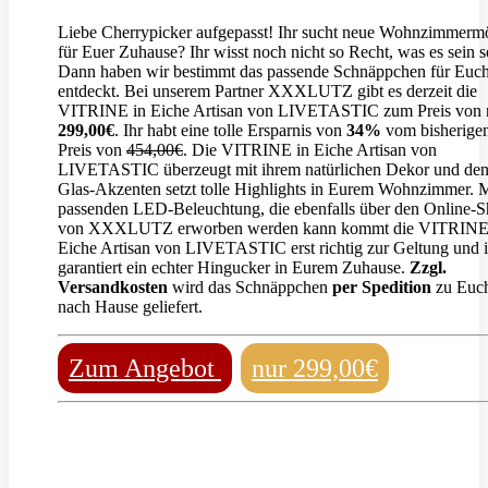
Liebe Cherrypicker aufgepasst! Ihr sucht neue Wohnzimmerm
für Euer Zuhause? Ihr wisst noch nicht so Recht, was es sein s
Dann haben wir bestimmt das passende Schnäppchen für Euc
entdeckt. Bei unserem Partner XXXLUTZ gibt es derzeit die
VITRINE in Eiche Artisan von LIVETASTIC zum Preis von 
299,00€
. Ihr habt eine tolle Ersparnis von
34%
vom bisherige
Preis von
454,00€
. Die VITRINE in Eiche Artisan von
LIVETASTIC überzeugt mit ihrem natürlichen Dekor und de
Glas-Akzenten setzt tolle Highlights in Eurem Wohnzimmer. M
passenden LED-Beleuchtung, die ebenfalls über den Online-
von XXXLUTZ erworben werden kann kommt die VITRINE
Eiche Artisan von LIVETASTIC erst richtig zur Geltung und i
garantiert ein echter Hingucker in Eurem Zuhause.
Zzgl.
Versandkosten
wird das Schnäppchen
per Spedition
zu Euc
nach Hause geliefert.
Zum Angebot
nur 299,00€