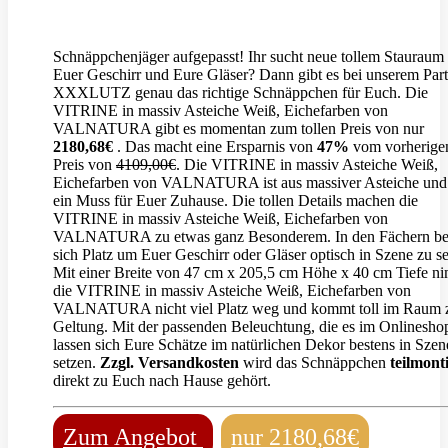
Schnäppchenjäger aufgepasst! Ihr sucht neue tollem Stauraum 
Euer Geschirr und Eure Gläser? Dann gibt es bei unserem Par
XXXLUTZ genau das richtige Schnäppchen für Euch. Die
VITRINE in massiv Asteiche Weiß, Eichefarben von
VALNATURA gibt es momentan zum tollen Preis von nur
2180,68€
. Das macht eine Ersparnis von
47%
vom vorherige
Preis von
4109,00€
. Die VITRINE in massiv Asteiche Weiß,
Eichefarben von VALNATURA ist aus massiver Asteiche und
ein Muss für Euer Zuhause. Die tollen Details machen die
VITRINE in massiv Asteiche Weiß, Eichefarben von
VALNATURA zu etwas ganz Besonderem. In den Fächern be
sich Platz um Euer Geschirr oder Gläser optisch in Szene zu se
Mit einer Breite von 47 cm x 205,5 cm Höhe x 40 cm Tiefe n
die VITRINE in massiv Asteiche Weiß, Eichefarben von
VALNATURA nicht viel Platz weg und kommt toll im Raum 
Geltung. Mit der passenden Beleuchtung, die es im Onlineshop
lassen sich Eure Schätze im natürlichen Dekor bestens in Szen
setzen.
Zzgl. Versandkosten
wird das Schnäppchen
teilmont
direkt zu Euch nach Hause gehört.
Zum Angebot
nur 2180,68€