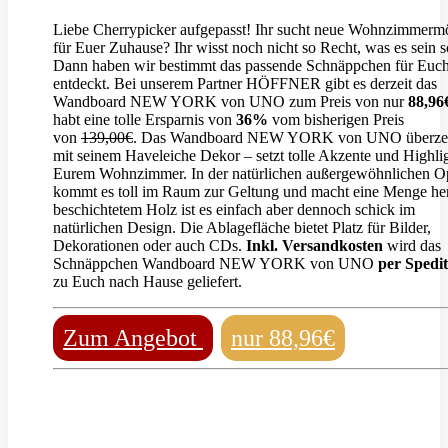
Liebe Cherrypicker aufgepasst! Ihr sucht neue Wohnzimmerm
für Euer Zuhause? Ihr wisst noch nicht so Recht, was es sein s
Dann haben wir bestimmt das passende Schnäppchen für Euc
entdeckt. Bei unserem Partner HÖFFNER gibt es derzeit das
Wandboard NEW YORK von UNO zum Preis von nur
88,96
habt eine tolle Ersparnis von
36%
vom bisherigen Preis
von
139,00€
. Das Wandboard NEW YORK von UNO überze
mit seinem Haveleiche Dekor – setzt tolle Akzente und Highlig
Eurem Wohnzimmer. In der natürlichen außergewöhnlichen O
kommt es toll im Raum zur Geltung und macht eine Menge he
beschichtetem Holz ist es einfach aber dennoch schick im
natürlichen Design. Die Ablagefläche bietet Platz für Bilder,
Dekorationen oder auch CDs.
Inkl. Versandkosten
wird das
Schnäppchen Wandboard NEW YORK von UNO
per Spedit
zu Euch nach Hause geliefert.
Zum Angebot
nur 88,96€