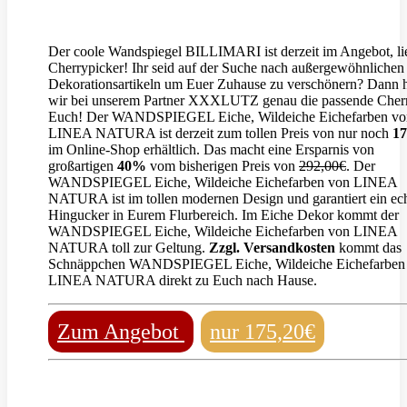
Der coole Wandspiegel BILLIMARI ist derzeit im Angebot, li
Cherrypicker! Ihr seid auf der Suche nach außergewöhnlichen
Dekorationsartikeln um Euer Zuhause zu verschönern? Dann 
wir bei unserem Partner XXXLUTZ genau die passende Cherr
Euch! Der WANDSPIEGEL Eiche, Wildeiche Eichefarben vo
LINEA NATURA ist derzeit zum tollen Preis von nur noch
17
im Online-Shop erhältlich. Das macht eine Ersparnis von
großartigen
40%
vom bisherigen Preis von
292,00€
. Der
WANDSPIEGEL Eiche, Wildeiche Eichefarben von LINEA
NATURA ist im tollen modernen Design und garantiert ein ech
Hingucker in Eurem Flurbereich. Im Eiche Dekor kommt der
WANDSPIEGEL Eiche, Wildeiche Eichefarben von LINEA
NATURA toll zur Geltung.
Zzgl. Versandkosten
kommt das
Schnäppchen WANDSPIEGEL Eiche, Wildeiche Eichefarben
LINEA NATURA direkt zu Euch nach Hause.
Zum Angebot
nur 175,20€