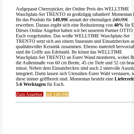
Aufgepasst Cherrypicker, der Online Preis des WELLTIME
Waschplatz-Set TRENTO ist großzügig rabattiert! Momentan 
Ihr das Produkt für
149,99€
anstatt der ehemaligen
249,99€
erwerben. Daraus ergibt sich eine Reduzierung von
40%
für E
Dieses Online Angebot haben wir bei unserem Partner OTTO 
Euch vorgefunden. Das weiße WELLTIME Waschplatz-Set
TRENTO setzt sich aus einem Stauraum und Einsatzbecken a
qualitätsvoller Keramik zusammen. Ebenso materiell hervorz
sind die Griffe aus Edelstahl. Ihr könnt das WELLTIME
Waschplatz-Set TRENTO an Eurer Wand montieren, wobei Ih
die Außenmaße von 60 cm Breite, 45 cm Tiefe und 52 cm bea
müsst. Neben dem Einsatzbecken sind auch 2 sinnvolle Auszü
integriert. Darin lassen sich Utensilien Eurer Wahl verstauen, 
diese immer griffbereit sind. Momentan besteht eine
Lieferzei
5-6 Werktagen
für Euch.
Zum Angebot
nur 149,99€