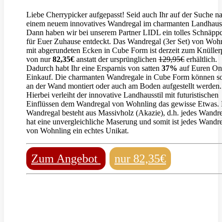
Liebe Cherrypicker aufgepasst! Seid auch Ihr auf der Suche n
einem neuem innovatives Wandregal im charmanten Landhauss
Dann haben wir bei unserem Partner LIDL ein tolles Schnäpp
für Euer Zuhause entdeckt. Das Wandregal (3er Set) von Woh
mit abgerundeten Ecken in Cube Form ist derzeit zum Knüller
von nur
82,35€
anstatt der ursprünglichen
129,95€
erhältlich.
Dadurch habt Ihr eine Ersparnis von satten
37%
auf Euren On
Einkauf. Die charmanten Wandregale in Cube Form können s
an der Wand montiert oder auch am Boden aufgestellt werden.
Hierbei verleiht der innovative Landhausstil mit futuristischen
Einflüssen dem Wandregal von Wohnling das gewisse Etwas.
Wandregal besteht aus Massivholz (Akazie), d.h. jedes Wandr
hat eine unvergleichliche Maserung und somit ist jedes Wandr
von Wohnling ein echtes Unikat.
Zum Angebot
nur 82,35€