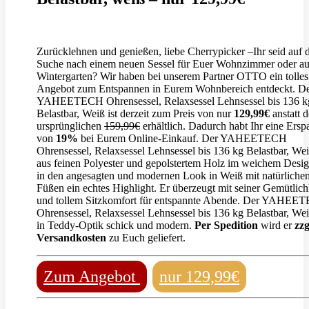
Zurücklehnen und genießen, liebe Cherrypicker –Ihr seid auf 
Suche nach einem neuen Sessel für Euer Wohnzimmer oder a
Wintergarten? Wir haben bei unserem Partner OTTO ein tolles
Angebot zum Entspannen in Eurem Wohnbereich entdeckt. D
YAHEETECH Ohrensessel, Relaxsessel Lehnsessel bis 136 k
Belastbar, Weiß ist derzeit zum Preis von nur
129,99€
anstatt d
ursprünglichen
159,99€
erhältlich. Dadurch habt Ihr eine Ersp
von
19%
bei Eurem Online-Einkauf. Der YAHEETECH
Ohrensessel, Relaxsessel Lehnsessel bis 136 kg Belastbar, Wei
aus feinen Polyester und gepolstertem Holz im weichem Desi
in den angesagten und modernen Look in Weiß mit natürliche
Füßen ein echtes Highlight. Er überzeugt mit seiner Gemütlich
und tollem Sitzkomfort für entspannte Abende. Der YAHEE
Ohrensessel, Relaxsessel Lehnsessel bis 136 kg Belastbar, Wei
in Teddy-Optik schick und modern.
Per Spedition
wird er
zzg
Versandkosten
zu Euch geliefert.
Zum Angebot
nur 129,99€