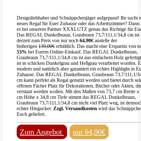
Designliebhaber und Schnäppchenjäger aufgepasst! Ihr sucht e
neues Regal für Euer Zuhause oder das Arbeitszimmer? Dann 
es bei unserem Partner XXXLUTZ genau das Richtige für Eu
Das REGAL Dunkelbraun, Graubraun 73,7/111,1/34,8 cm ist
derzeit zum Preis von nur noch
64,90€
anstelle der
bisherigen
139,00€
erhältlich. Das macht eine Ersparnis von to
53%
bei Eurem Online-Einkauf. Das REGAL Dunkelbraun,
Graubraun 73,7/111,1/34,8 cm ist aus einfachem Holz gefertig
ist in schicken Dunkelgrau und Hellgrau verarbeitet worden. Er
modern und natürlich aber garantiert ein echtes Highlight in 
Zuhause. Das REGAL Dunkelbraun, Graubraun 73,7/111,1/3
cm kann perfekt als Regal genutzt werden und bietet durch sei
offenen Fächer Platz für Dekorationen, Bücher oder Akten, di
verstaut werden wollen. Mit den Maßen von 73,7 cm Breite x 
cm Höhe x 34,8 cm Tiefe nimmt das REGAL Dunkelbraun,
Graubraun 73,7/111,1/34,8 cm nicht viel Platz weg, ist dennoc
echter Hingucker.
Zzgl. Versandkosten
wird das Schnäppche
Euch geliefert.
Zum Angebot
nur 64,90€